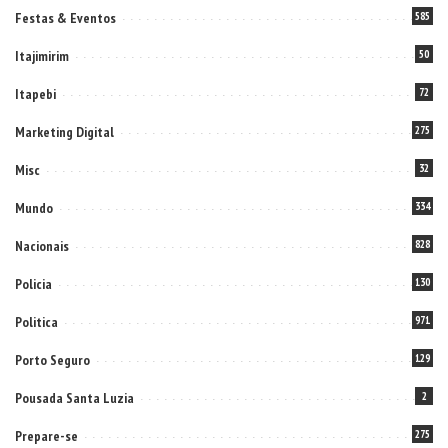
Festas & Eventos
585
Itajimirim
50
Itapebi
72
Marketing Digital
275
Misc
32
Mundo
334
Nacionais
828
Policia
130
Politica
971
Porto Seguro
129
Pousada Santa Luzia
2
Prepare-se
275