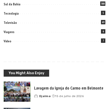
Sul da Bahia
388
Tecnologia
5
Televisão
69
Viagens
6
Video
7
You Might Also Enjoy
Lavagem da Igreja do Carmo em Belmonte
Djalma
15 de julho de 2026
Posted
by