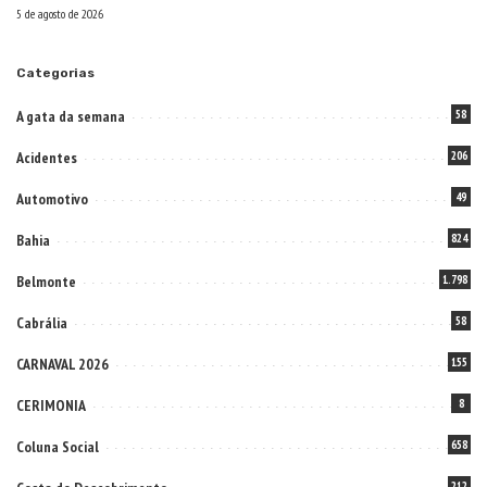
5 de agosto de 2026
Categorias
A gata da semana
58
Acidentes
206
Automotivo
49
Bahia
824
Belmonte
1.798
Cabrália
58
CARNAVAL 2026
155
CERIMONIA
8
Coluna Social
658
212