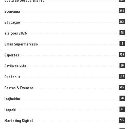
Costa do Descobrimento
Economia
298
Educação
262
eleições 2026
78
Eman Supermercado
3
Esportes
759
Estilo de vida
10
Eunápolis
174
Festas & Eventos
585
Itajimirim
50
Itapebi
72
Marketing Digital
275