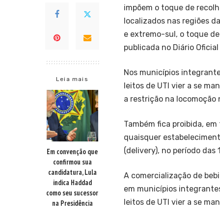
impõem o toque de recolh
localizados nas regiões d
e extremo-sul, o toque de
publicada no Diário Oficia
Nos municípios integrant
Leia mais
leitos de UTI vier a se ma
a restrição na locomoção 
Também fica proibida, em t
quaisquer estabelecimento
(delivery), no período das
Em convenção que
confirmou sua
candidatura, Lula
A comercialização de bebi
indica Haddad
em municípios integrante
como seu sucessor
leitos de UTI vier a se ma
na Presidência