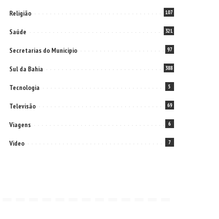
Religião
107
Saúde
321
Secretarias do Municipio
97
Sul da Bahia
388
Tecnologia
5
Televisão
69
Viagens
6
Video
7