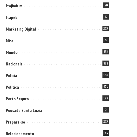
Itajimirim
50
Itapebi
72
Marketing Digital
275
Misc
32
Mundo
334
Nacionais
828
Policia
130
Politica
971
Porto Seguro
129
Pousada Santa Luzia
2
Prepare-se
275
Relacionamento
23