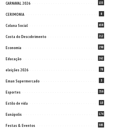
CARNAVAL 2026
155
CERIMONIA
8
Coluna Social
658
Costa do Descobrimento
212
Economia
298
Educação
262
eleições 2026
78
Eman Supermercado
3
Esportes
759
Estilo de vida
10
Eunápolis
174
Festas & Eventos
585