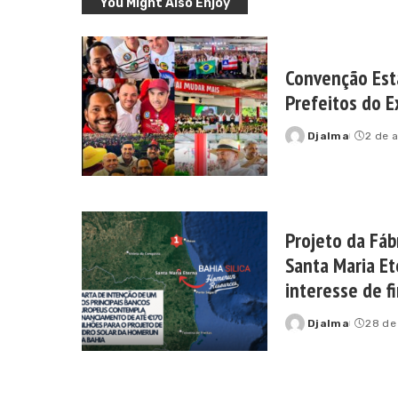
You Might Also Enjoy
Convenção Est
Prefeitos do E
Djalma
2 de 
Posted
by
Projeto da Fáb
Santa Maria E
interesse de f
Djalma
28 de
Posted
by