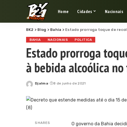
Home
Cidades
Nacionais
BK2
>
Blog
>
Bahia
>
Estado prorroga toque de recol
BAHIA
NACIONAIS
POLITICA
Estado prorroga toque
à bebida alcoólica no
Djalma
8 de junho de 2021
Posted
by
SHARES
O governo da Bahia decidi