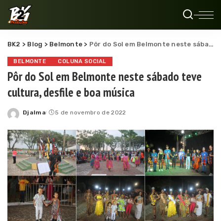
BK2
>
Blog
>
Belmonte
>
Pôr do Sol em Belmonte neste sábado teve cultura, desfile e boa música
BELMONTE
COLUNA SOCIAL
Pôr do Sol em Belmonte neste sábado teve
cultura, desfile e boa música
Djalma
5 de novembro de 2022
Posted
by