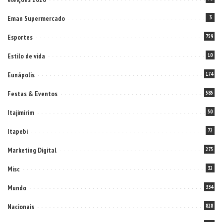
Eman Supermercado
3
Esportes
759
Estilo de vida
10
Eunápolis
174
Festas & Eventos
585
Itajimirim
50
Itapebi
72
Marketing Digital
275
Misc
32
Mundo
334
Nacionais
828