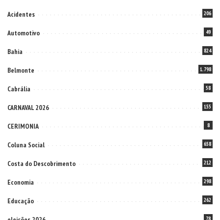
Acidentes
206
Automotivo
49
Bahia
824
Belmonte
1.798
Cabrália
58
CARNAVAL 2026
155
CERIMONIA
8
Coluna Social
658
Costa do Descobrimento
212
Economia
298
Educação
262
eleições 2026
78