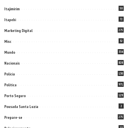
Itajimirim
50
Itapebi
72
Marketing Digital
275
Misc
32
Mundo
334
Nacionais
828
Policia
130
Politica
971
Porto Seguro
129
Pousada Santa Luzia
2
Prepare-se
275
23