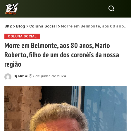
BK2
>
Blog
>
Coluna Social
>
Morre em Belmonte, aos 80 anos, Mario Roberto, filho de um dos coronéis da nossa região
COLUNA SOCIAL
Morre em Belmonte, aos 80 anos, Mario
Roberto, filho de um dos coronéis da nossa
região
Djalma
7 de junho de 2024
Posted
by