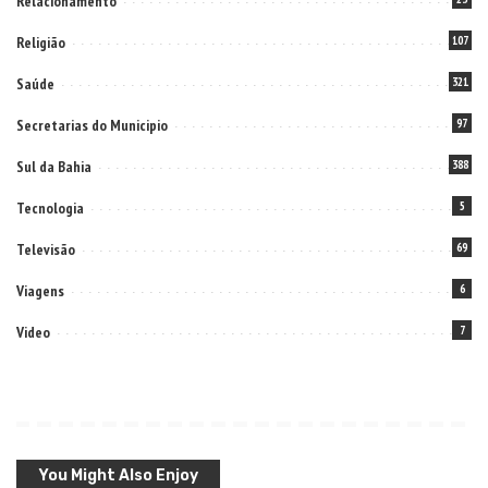
Relacionamento
Religião
107
Saúde
321
Secretarias do Municipio
97
Sul da Bahia
388
Tecnologia
5
Televisão
69
Viagens
6
Video
7
You Might Also Enjoy