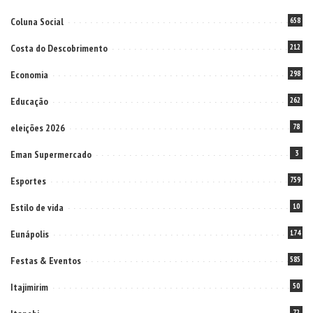
Coluna Social
658
Costa do Descobrimento
212
Economia
298
Educação
262
eleições 2026
78
Eman Supermercado
3
Esportes
759
Estilo de vida
10
Eunápolis
174
Festas & Eventos
585
Itajimirim
50
72