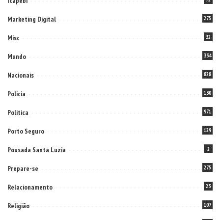
Itapebi
Marketing Digital
275
Misc
32
Mundo
334
Nacionais
828
Policia
130
Politica
971
Porto Seguro
129
Pousada Santa Luzia
2
Prepare-se
275
Relacionamento
23
Religião
107