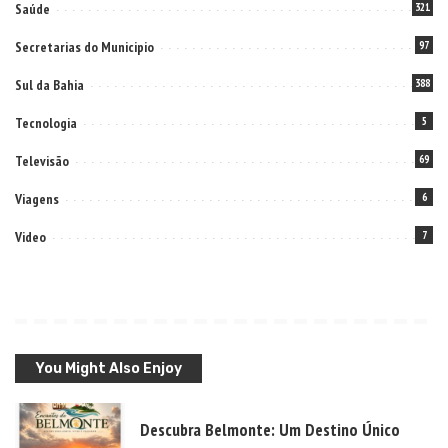
Saúde
321
Secretarias do Municipio
97
Sul da Bahia
388
Tecnologia
5
Televisão
69
Viagens
6
Video
7
You Might Also Enjoy
Descubra Belmonte: Um Destino Único