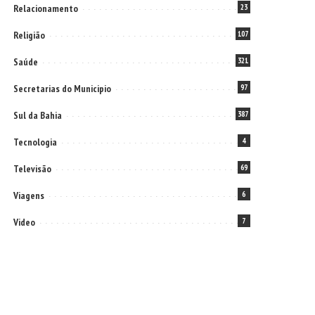
Relacionamento
23
Religião
107
Saúde
321
Secretarias do Municipio
97
Sul da Bahia
387
Tecnologia
4
Televisão
69
Viagens
6
Video
7