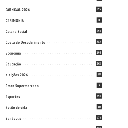
CARNAVAL 2026
155
CERIMONIA
8
Coluna Social
658
Costa do Descobrimento
212
Economia
298
Educação
262
eleições 2026
78
Eman Supermercado
3
Esportes
758
Estilo de vida
10
Eunápolis
174