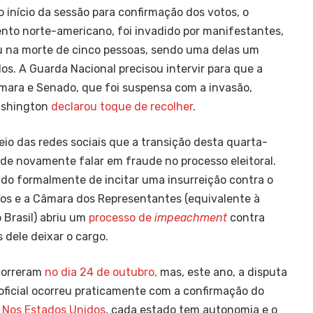
 o início da sessão para confirmação dos votos, o
ento norte-americano, foi invadido por manifestantes,
 na morte de cinco pessoas, sendo uma delas um
idos. A Guarda Nacional precisou intervir para que a
mara e Senado, que foi suspensa com a invasão,
ashington
declarou toque de recolher
.
io das redes sociais que a transição desta quarta-
r de novamente falar em fraude no processo eleitoral.
ado formalmente de incitar uma insurreição contra o
os e a Câmara dos Representantes (equivalente à
Brasil) abriu um
processo de
impeachment
contra
s dele deixar o cargo.
correram
no dia 24 de outubro,
mas, este ano, a disputa
o oficial ocorreu praticamente com a confirmação do
.
Nos Estados Unidos
, cada estado tem autonomia e o