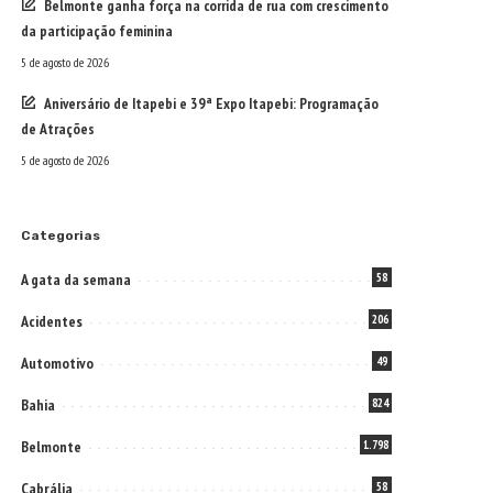
Belmonte ganha força na corrida de rua com crescimento
da participação feminina
5 de agosto de 2026
Aniversário de Itapebi e 39ª Expo Itapebi: Programação
de Atrações
5 de agosto de 2026
Categorias
A gata da semana
58
Acidentes
206
Automotivo
49
Bahia
824
Belmonte
1.798
Cabrália
58