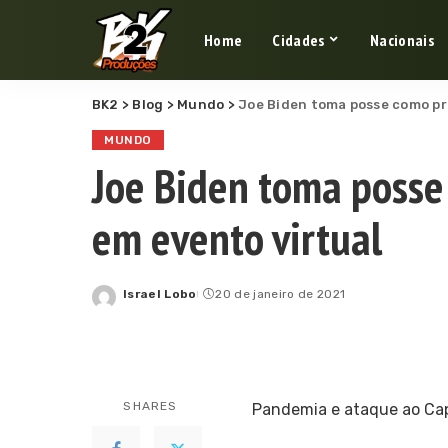
Home
Cidades
Nacionais
BK2
>
Blog
>
Mundo
>
Joe Biden toma posse como pr
MUNDO
Joe Biden toma posse
em evento virtual
Israel Lobo
20 de janeiro de 2021
Posted
by
SHARES
Pandemia e ataque ao Cap