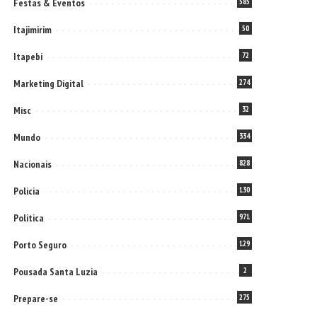
Festas & Eventos
585
Itajimirim
50
Itapebi
72
Marketing Digital
274
Misc
32
Mundo
334
Nacionais
828
Policia
130
Politica
971
Porto Seguro
129
Pousada Santa Luzia
2
Prepare-se
275