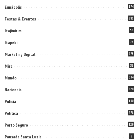
Eunápolis
174
Festas & Eventos
585
Itajimirim
50
Itapebi
72
Marketing Digital
275
Misc
32
Mundo
334
Nacionais
828
Policia
130
Politica
971
Porto Seguro
129
Pousada Santa Luzia
2