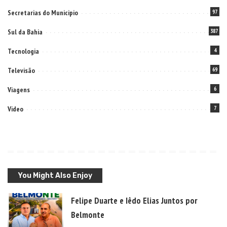
Secretarias do Municipio
97
Sul da Bahia
387
Tecnologia
4
Televisão
69
Viagens
6
Video
7
You Might Also Enjoy
Felipe Duarte e Iêdo Elias Juntos por
Belmonte