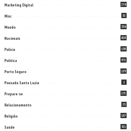
Marketing Digital
274
Misc
32
Mundo
334
Nacionais
828
Policia
130
Politica
971
Porto Seguro
129
Pousada Santa Luzia
2
Prepare-se
275
Relacionamento
23
Religião
107
Saúde
321