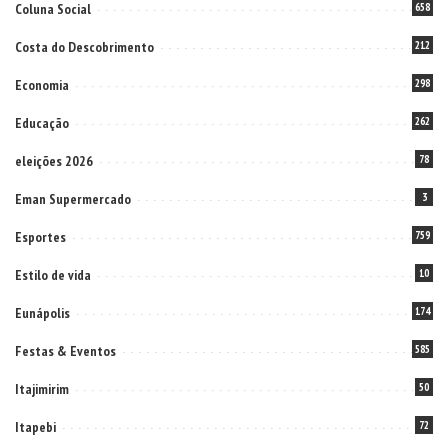
Coluna Social
658
Costa do Descobrimento
212
Economia
298
Educação
262
eleições 2026
78
Eman Supermercado
3
Esportes
759
Estilo de vida
10
Eunápolis
174
Festas & Eventos
585
Itajimirim
50
Itapebi
72