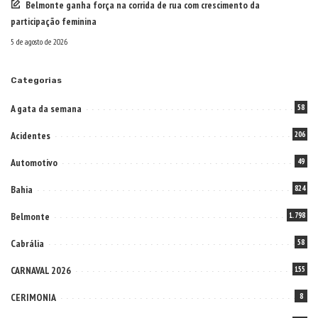
Belmonte ganha força na corrida de rua com crescimento da
participação feminina
5 de agosto de 2026
Categorias
A gata da semana
58
Acidentes
206
Automotivo
49
Bahia
824
Belmonte
1.798
Cabrália
58
CARNAVAL 2026
155
CERIMONIA
8