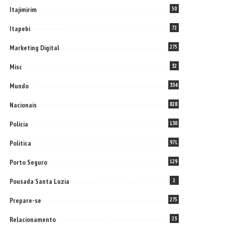
Itajimirim
50
Itapebi
72
Marketing Digital
275
Misc
32
Mundo
334
Nacionais
828
Policia
130
Politica
971
Porto Seguro
129
Pousada Santa Luzia
2
Prepare-se
275
Relacionamento
23