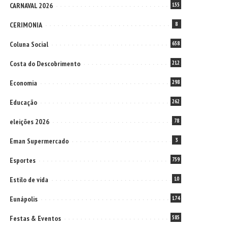
CARNAVAL 2026
155
CERIMONIA
8
Coluna Social
658
Costa do Descobrimento
212
Economia
298
Educação
262
eleições 2026
78
Eman Supermercado
3
Esportes
759
Estilo de vida
10
Eunápolis
174
Festas & Eventos
585