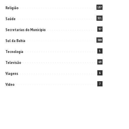
Religião
107
Saúde
321
Secretarias do Municipio
97
Sul da Bahia
388
Tecnologia
5
Televisão
69
Viagens
6
Video
7