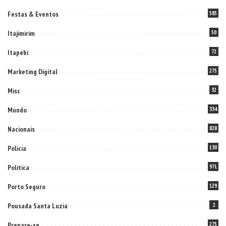
Festas & Eventos
585
Itajimirim
50
Itapebi
72
Marketing Digital
275
Misc
32
Mundo
334
Nacionais
828
Policia
130
Politica
971
Porto Seguro
129
Pousada Santa Luzia
2
Prepare-se
275