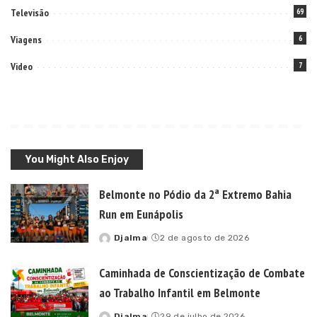
Televisão
69
Viagens
6
Video
7
You Might Also Enjoy
Belmonte no Pódio da 2ª Extremo Bahia
Run em Eunápolis
Djalma
2 de agosto de 2026
Posted
by
Caminhada de Conscientização de Combate
ao Trabalho Infantil em Belmonte
Djalma
29 de julho de 2026