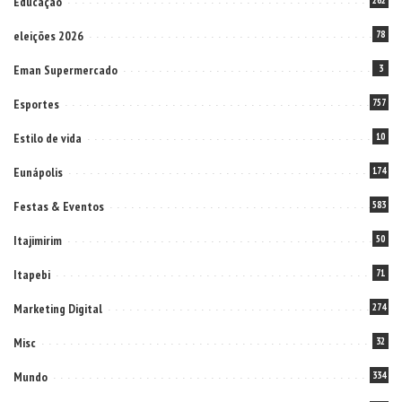
Educação
262
eleições 2026
78
Eman Supermercado
3
Esportes
757
Estilo de vida
10
Eunápolis
174
Festas & Eventos
583
Itajimirim
50
Itapebi
71
Marketing Digital
274
Misc
32
Mundo
334