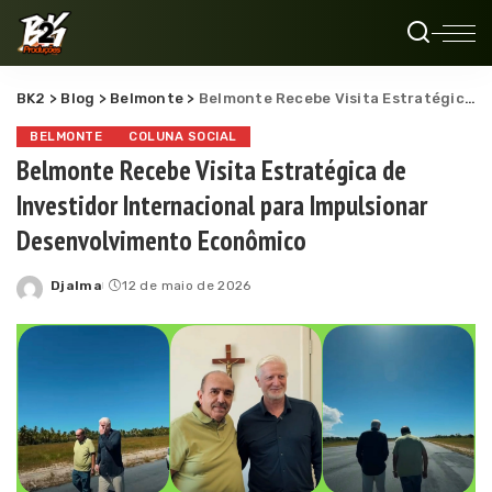
BK2
>
Blog
>
Belmonte
>
Belmonte Recebe Visita Estratégica de Investidor Internacional para Impulsionar Desenvolvimento Econômico
BELMONTE
COLUNA SOCIAL
Belmonte Recebe Visita Estratégica de
Investidor Internacional para Impulsionar
Desenvolvimento Econômico
Djalma
12 de maio de 2026
Posted
by