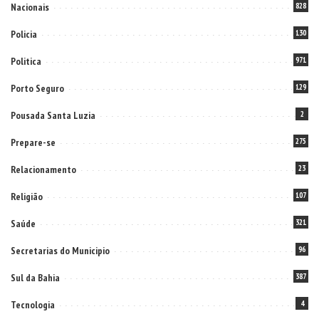
Nacionais
828
Policia
130
Politica
971
Porto Seguro
129
Pousada Santa Luzia
2
Prepare-se
275
Relacionamento
23
Religião
107
Saúde
321
Secretarias do Municipio
96
Sul da Bahia
387
Tecnologia
4