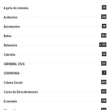
A gata da semana
58
Acidentes
206
Automotivo
49
Bahia
824
Belmonte
1.797
Cabrália
58
CARNAVAL 2026
155
CERIMONIA
7
Coluna Social
658
Costa do Descobrimento
212
Economia
298