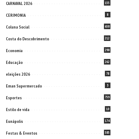
CARNAVAL 2026
155
CERIMONIA
8
Coluna Social
658
Costa do Descobrimento
212
Economia
298
Educação
262
eleições 2026
78
Eman Supermercado
3
Esportes
759
Estilo de vida
10
Eunápolis
174
Festas & Eventos
585