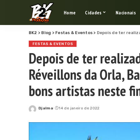
Home
Cidades
Nacionais
BK2
>
Blog
>
Festas & Eventos
>
Depois de ter realizado um dos
FESTAS & EVENTOS
Depois de ter realiz
Réveillons da Orla, 
bons artistas neste f
Djalma
14 de janeiro de 2022
Posted
by