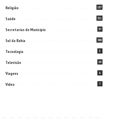
Religião
107
Saúde
321
Secretarias do Municipio
97
Sul da Bahia
388
Tecnologia
5
Televisão
69
Viagens
6
Video
7