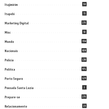
Itajimirim
50
Itapebi
72
Marketing Digital
275
Misc
32
Mundo
334
Nacionais
828
Policia
130
Politica
971
Porto Seguro
129
Pousada Santa Luzia
2
Prepare-se
275
Relacionamento
23