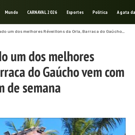
Mundo
CARNAVAL 2026
Esportes
Politica
A gata d
 melhores Réveillons da Orla, Barraca do Gaúcho vem com bons artistas neste fim de semana
ado um dos melhores
Barraca do Gaúcho vem com
im de semana