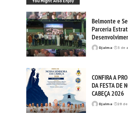
You Might Also Enjoy
Belmonte e Se
Parceria Estra
Desenvolvimen
Djalma
3 de 
Posted
by
CONFIRA A PR
DA FESTA DE 
CABEÇA 2026
Djalma
28 de
Posted
by