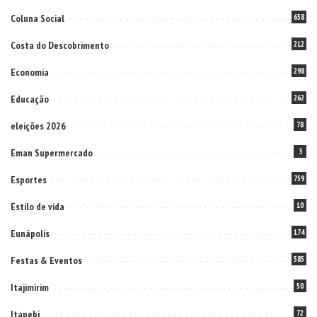
Coluna Social
658
Costa do Descobrimento
212
Economia
298
Educação
262
eleições 2026
78
Eman Supermercado
3
Esportes
759
Estilo de vida
10
Eunápolis
174
Festas & Eventos
585
Itajimirim
50
Itapebi
72