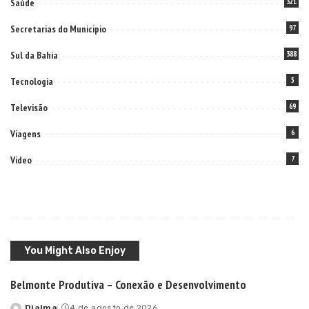
Saúde
321
Secretarias do Municipio
97
Sul da Bahia
388
Tecnologia
5
Televisão
69
Viagens
6
Video
7
You Might Also Enjoy
Belmonte Produtiva – Conexão e Desenvolvimento
Djalma
4 de agosto de 2026