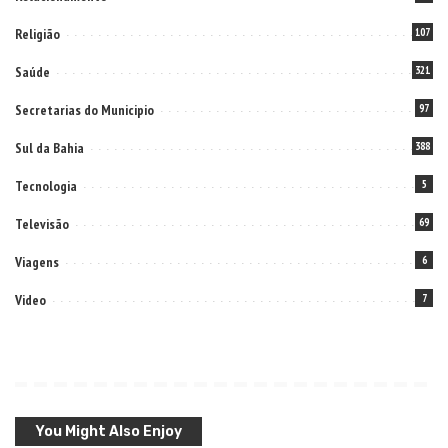
Religião
107
Saúde
321
Secretarias do Municipio
97
Sul da Bahia
388
Tecnologia
5
Televisão
69
Viagens
6
Video
7
You Might Also Enjoy