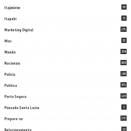
Itajimirim
50
Itapebi
72
Marketing Digital
275
Misc
32
Mundo
334
Nacionais
828
Policia
130
Politica
971
Porto Seguro
129
Pousada Santa Luzia
2
Prepare-se
275
Relacionamento
23