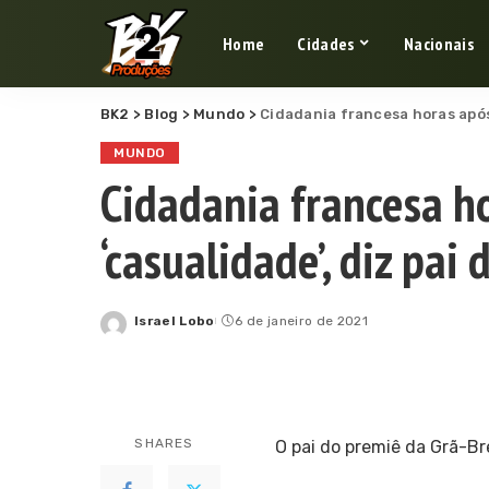
Home
Cidades
Nacionais
BK2
>
Blog
>
Mundo
>
Cidadania francesa horas após 
MUNDO
Cidadania francesa ho
‘casualidade’, diz pai
Israel Lobo
6 de janeiro de 2021
Posted
by
SHARES
O pai do premiê da Grã-B