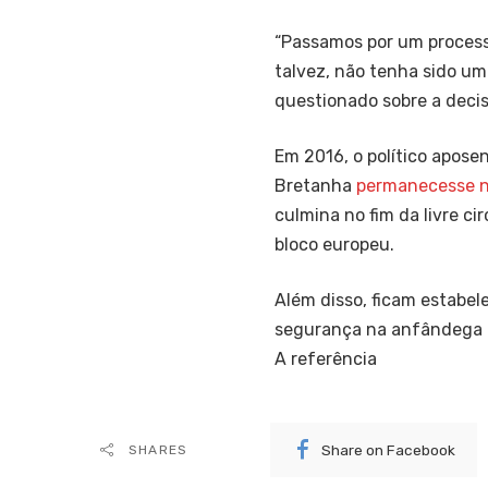
“Passamos por um processo
talvez, não tenha sido uma
questionado sobre a decisã
Em 2016, o político apose
Bretanha
permanecesse 
culmina no fim da livre ci
bloco europeu.
Além disso, ficam estabele
segurança na anfândega d
A referência
Share on Facebook
SHARES