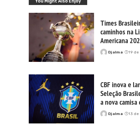
You Might Also Enjoy
Times Brasilei
caminhos na Li
Americana 20
Djalma
19 de
Posted
by
CBF inova e la
Seleção Brasile
a nova camisa 
Djalma
13 de
Posted
by