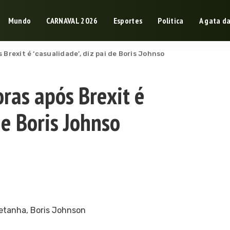
Mundo
CARNAVAL 2026
Esportes
Politica
A gata d
Brexit é ‘casualidade’, diz pai de Boris Johnso
ras após Brexit é
 de Boris Johnso
retanha, Boris Johnson