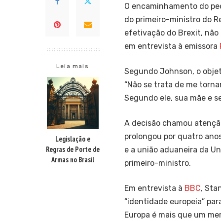
O encaminhamento do pedi
do primeiro-ministro do R
efetivação do Brexit, não
em entrevista à emissora
Leia mais
Segundo Johnson, o objeti
“Não se trata de me tornar
Segundo ele, sua mãe e 
A decisão chamou atenção
prolongou por quatro anos
Legislação e
Regras de Porte de
e a união aduaneira da Uni
Armas no Brasil
primeiro-ministro.
Em entrevista à
BBC
, Sta
“identidade europeia” para
Europa é mais que um mer