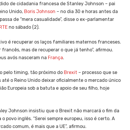
do de cidadania francesa de Stanley Johnson – pai
eino Unido,
Boris Johnson
– no dia 30 e horas antes da
 passa de “mera casualidade”, disse o ex-parlamentar
RTE
no sábado (2).
vo é recuperar os laços familiares maternos franceses.
 francês, mas de recuperar o que já tenho”, afirmou.
seus avós nasceram na
França
.
 pelo timing, tão próximo do
Brexit
– processo que se
 até o Reino Unido deixar oficialmente o mercado único
ão Europeia sob a batuta e apoio de seu filho, hoje
nley Johnson insistiu que o Brexit não marcará o fim da
 o povo inglês. “Serei sempre europeu, isso é certo. A
cado comum, é mais que a UE”, afirmou.