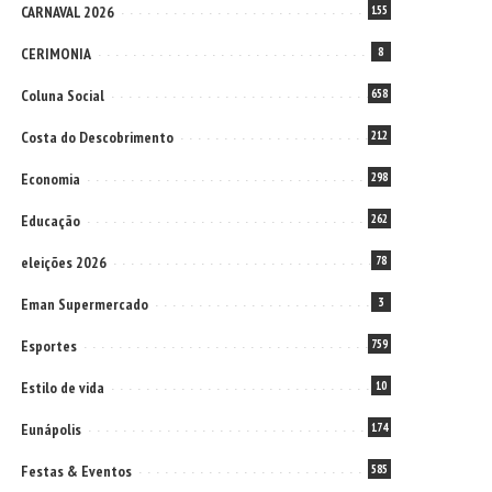
CARNAVAL 2026
155
CERIMONIA
8
Coluna Social
658
Costa do Descobrimento
212
Economia
298
Educação
262
eleições 2026
78
Eman Supermercado
3
Esportes
759
Estilo de vida
10
Eunápolis
174
Festas & Eventos
585