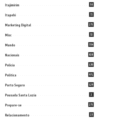
Itajimirim
50
Itapebi
72
Marketing Digital
275
Misc
32
Mundo
334
Nacionais
828
Policia
130
Politica
971
Porto Seguro
129
Pousada Santa Luzia
2
Prepare-se
275
Relacionamento
23