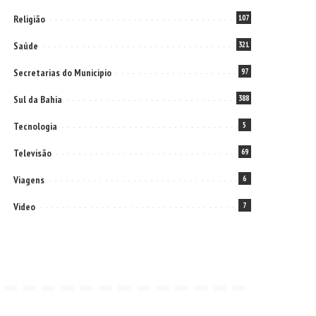
Religião
107
Saúde
321
Secretarias do Municipio
97
Sul da Bahia
388
Tecnologia
5
Televisão
69
Viagens
6
Video
7