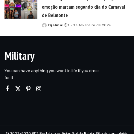
emoção marcam segundo dia do Carnaval
de Belmonte
Djalma
15 de fevereiro de 2026
Posted
by
Military
You can have anything you want in life if you dress
for it.
© 2022–2030 BK2 Portal de notícias Sul da Bahia. Site desenvolvido