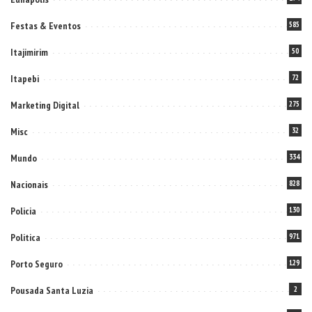
Festas & Eventos
585
Itajimirim
50
Itapebi
72
Marketing Digital
275
Misc
32
Mundo
334
Nacionais
828
Policia
130
Politica
971
Porto Seguro
129
Pousada Santa Luzia
2