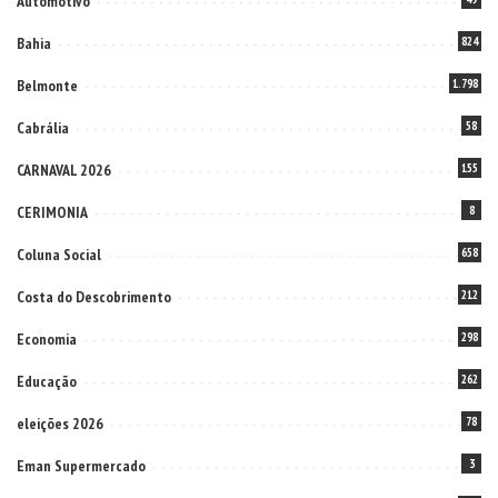
Automotivo
Bahia
824
Belmonte
1.798
Cabrália
58
CARNAVAL 2026
155
CERIMONIA
8
Coluna Social
658
Costa do Descobrimento
212
Economia
298
Educação
262
eleições 2026
78
Eman Supermercado
3