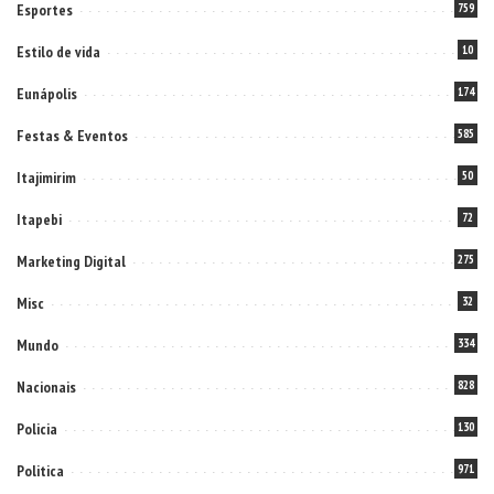
Esportes
759
Estilo de vida
10
Eunápolis
174
Festas & Eventos
585
Itajimirim
50
Itapebi
72
Marketing Digital
275
Misc
32
Mundo
334
Nacionais
828
Policia
130
Politica
971