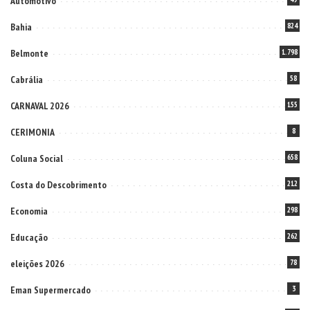
Automotivo
Bahia
824
Belmonte
1.798
Cabrália
58
CARNAVAL 2026
155
CERIMONIA
8
Coluna Social
658
Costa do Descobrimento
212
Economia
298
Educação
262
eleições 2026
78
Eman Supermercado
3