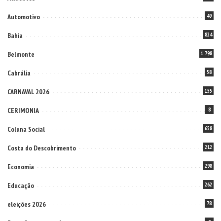
Automotivo
49
Bahia
824
Belmonte
1.798
Cabrália
58
CARNAVAL 2026
155
CERIMONIA
8
Coluna Social
658
Costa do Descobrimento
212
Economia
298
Educação
262
eleições 2026
78