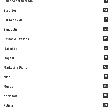
Eman Supermercado
3
Esportes
758
Estilo de vida
10
Eunápolis
174
Festas & Eventos
585
Itajimirim
50
Itapebi
72
Marketing Digital
274
Misc
32
Mundo
334
Nacionais
828
Policia
130