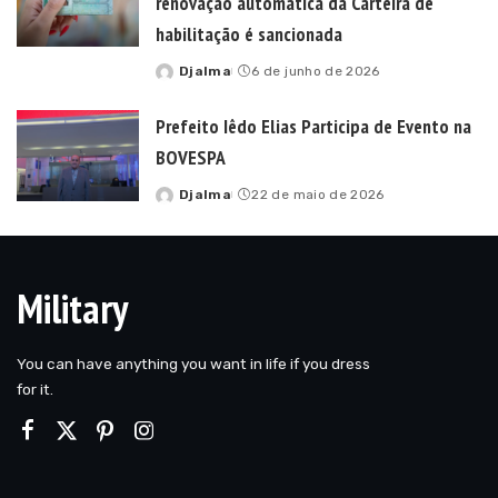
renovação automática da Carteira de
habilitação é sancionada
Djalma
6 de junho de 2026
Posted
by
Prefeito Iêdo Elias Participa de Evento na
BOVESPA
Djalma
22 de maio de 2026
Posted
by
Military
You can have anything you want in life if you dress
for it.