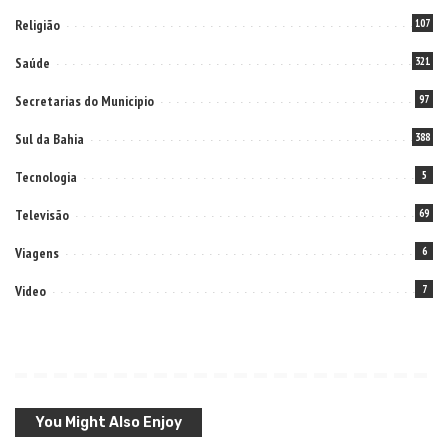
Religião
107
Saúde
321
Secretarias do Municipio
97
Sul da Bahia
388
Tecnologia
5
Televisão
69
Viagens
6
Video
7
You Might Also Enjoy