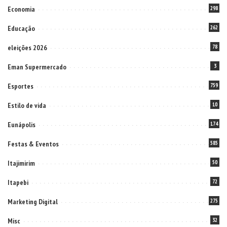
Economia
298
Educação
262
eleições 2026
78
Eman Supermercado
3
Esportes
759
Estilo de vida
10
Eunápolis
174
Festas & Eventos
585
Itajimirim
50
Itapebi
72
Marketing Digital
275
Misc
32