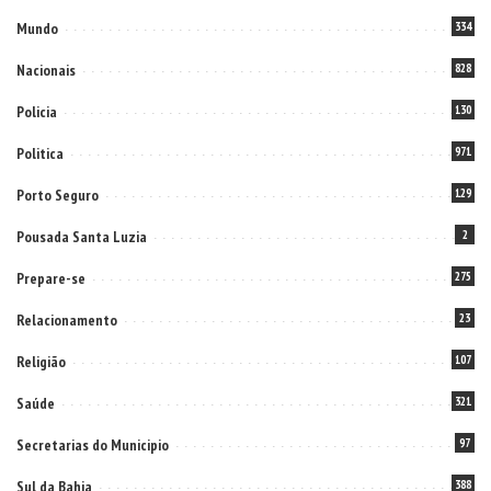
Mundo
334
Nacionais
828
Policia
130
Politica
971
Porto Seguro
129
Pousada Santa Luzia
2
Prepare-se
275
Relacionamento
23
Religião
107
Saúde
321
Secretarias do Municipio
97
Sul da Bahia
388