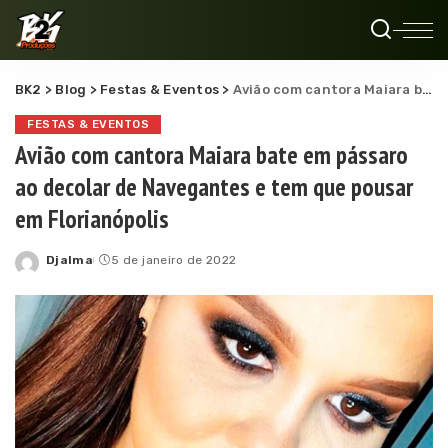
BK2
>
Blog
>
Festas & Eventos
>
Avião com cantora Maiara bate em pássaro ao decolar de Navegantes e tem que pousar em Florianópolis
FESTAS & EVENTOS
Avião com cantora Maiara bate em pássaro
ao decolar de Navegantes e tem que pousar
em Florianópolis
Djalma
5 de janeiro de 2022
Posted
by