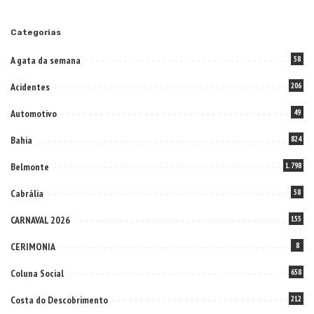
Categorias
A gata da semana
58
Acidentes
206
Automotivo
49
Bahia
824
Belmonte
1.798
Cabrália
58
CARNAVAL 2026
155
CERIMONIA
8
Coluna Social
658
Costa do Descobrimento
212