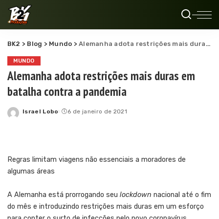
BK2
>
Blog
>
Mundo
>
Alemanha adota restrições mais duras em batalha contra a pandemia
MUNDO
Alemanha adota restrições mais duras em
batalha contra a pandemia
Israel Lobo
6 de janeiro de 2021
Posted
by
Regras limitam viagens não essenciais a moradores de
algumas áreas
A Alemanha está prorrogando seu
lockdown
nacional até o fim
do mês e introduzindo restrições mais duras em um esforço
para conter o surto de infecções pelo novo coronavírus,