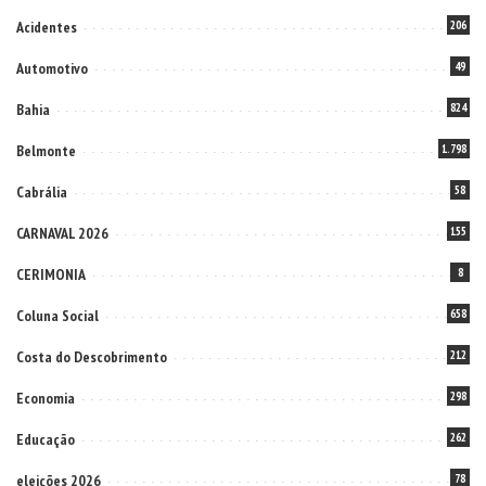
Acidentes
206
Automotivo
49
Bahia
824
Belmonte
1.798
Cabrália
58
CARNAVAL 2026
155
CERIMONIA
8
Coluna Social
658
Costa do Descobrimento
212
Economia
298
Educação
262
eleições 2026
78