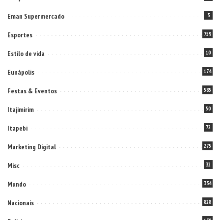
Eman Supermercado
3
Esportes
759
Estilo de vida
10
Eunápolis
174
Festas & Eventos
585
Itajimirim
50
Itapebi
72
Marketing Digital
275
Misc
32
Mundo
334
Nacionais
828