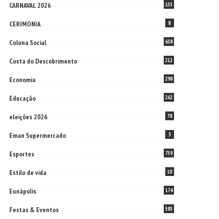
CARNAVAL 2026
155
CERIMONIA
8
Coluna Social
658
Costa do Descobrimento
212
Economia
298
Educação
262
eleições 2026
78
Eman Supermercado
3
Esportes
759
Estilo de vida
10
Eunápolis
174
Festas & Eventos
585