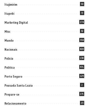
Itajimirim
50
Itapebi
72
Marketing Digital
274
Misc
32
Mundo
334
Nacionais
828
Policia
130
Politica
971
Porto Seguro
129
Pousada Santa Luzia
2
Prepare-se
275
Relacionamento
23