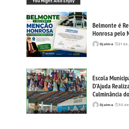
You Might Also Enjoy
Belmonte é R
Honrosa pelo M
Djalma
21 de
Posted
by
Escola Municip
D’Ajuda Realiz
Culminância d
Djalma
30 de
Posted
by