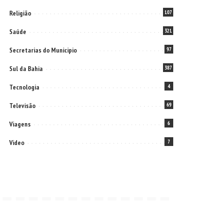
Religião
107
Saúde
321
Secretarias do Municipio
97
Sul da Bahia
387
Tecnologia
4
Televisão
69
Viagens
6
Video
7