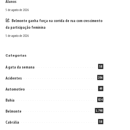
Alunos
5 de agosto de 2026
Belmonte ganha força na corrida de rua com crescimento
da participação feminina
5 de agosto de 2026
Categorias
A gata da semana
58
Acidentes
206
Automotivo
49
Bahia
824
Belmonte
1.798
Cabrália
58