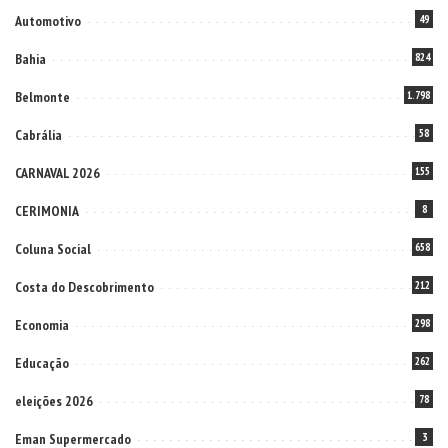
Automotivo
49
Bahia
824
Belmonte
1.798
Cabrália
58
CARNAVAL 2026
155
CERIMONIA
8
Coluna Social
658
Costa do Descobrimento
212
Economia
298
Educação
262
eleições 2026
78
Eman Supermercado
3