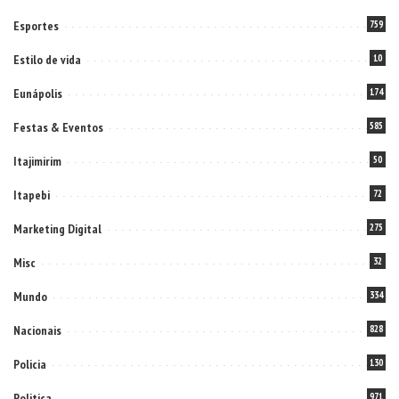
Esportes
759
Estilo de vida
10
Eunápolis
174
Festas & Eventos
585
Itajimirim
50
Itapebi
72
Marketing Digital
275
Misc
32
Mundo
334
Nacionais
828
Policia
130
Politica
971