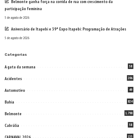
Belmonte ganha força na corrida de rua com crescimento da
participação feminina
5 de agosto de 2026
Aniversário de Itapebi e 39ª Expo Itapebi: Programação de Atrações
5 de agosto de 2026
Categorias
A gata da semana
58
Acidentes
206
Automotivo
49
Bahia
824
Belmonte
1.798
Cabrália
58
CARNAVAL 2026
155