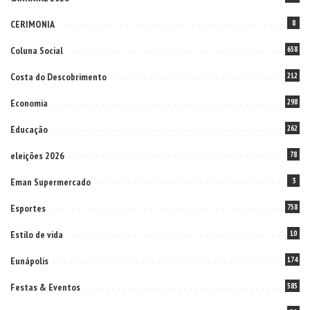
CERIMONIA
8
Coluna Social
658
Costa do Descobrimento
212
Economia
298
Educação
262
eleições 2026
78
Eman Supermercado
3
Esportes
758
Estilo de vida
10
Eunápolis
174
Festas & Eventos
585