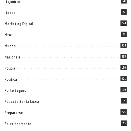
Itajimirim
50
Itapebi
72
Marketing Digital
274
Misc
32
Mundo
334
Nacionais
828
Policia
130
Politica
971
Porto Seguro
129
Pousada Santa Luzia
2
Prepare-se
275
Relacionamento
23