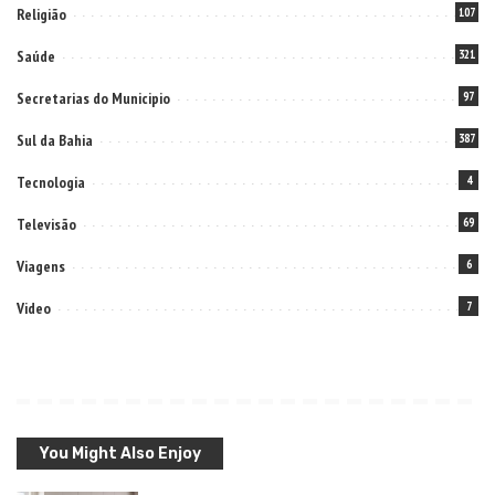
Religião
107
Saúde
321
Secretarias do Municipio
97
Sul da Bahia
387
Tecnologia
4
Televisão
69
Viagens
6
Video
7
You Might Also Enjoy