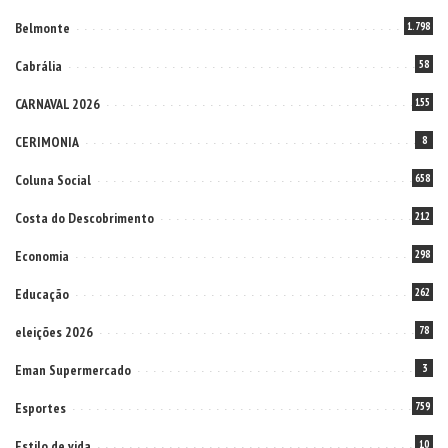
Belmonte
1.798
Cabrália
58
CARNAVAL 2026
155
CERIMONIA
8
Coluna Social
658
Costa do Descobrimento
212
Economia
298
Educação
262
eleições 2026
78
Eman Supermercado
3
Esportes
759
Estilo de vida
10