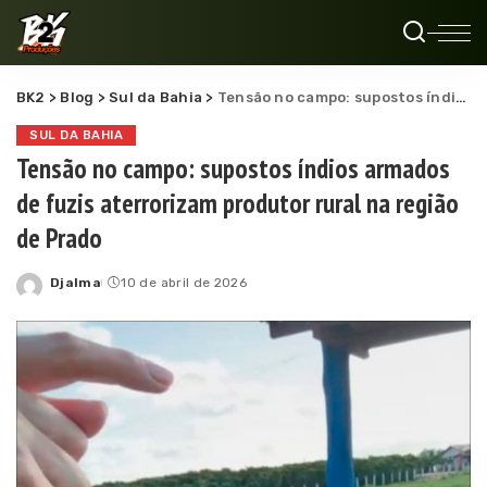
BK2
>
Blog
>
Sul da Bahia
>
Tensão no campo: supostos índios armados de fuzis aterrorizam produtor rural na região de Prado
SUL DA BAHIA
Tensão no campo: supostos índios armados
de fuzis aterrorizam produtor rural na região
de Prado
Djalma
10 de abril de 2026
Posted
by