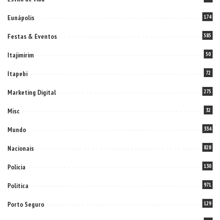
Eunápolis
174
Festas & Eventos
585
Itajimirim
50
Itapebi
72
Marketing Digital
275
Misc
32
Mundo
334
Nacionais
828
Policia
130
Politica
971
Porto Seguro
129