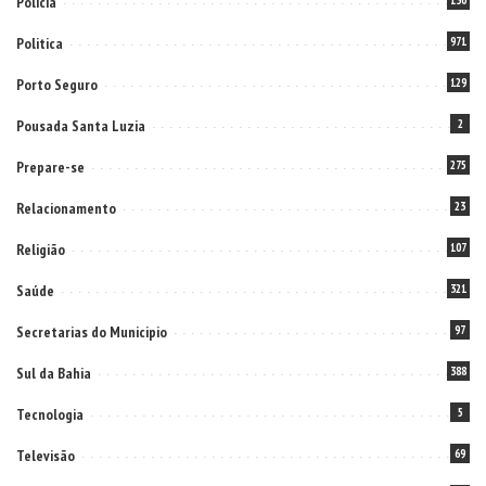
Policia
Politica
971
Porto Seguro
129
Pousada Santa Luzia
2
Prepare-se
275
Relacionamento
23
Religião
107
Saúde
321
Secretarias do Municipio
97
Sul da Bahia
388
Tecnologia
5
Televisão
69