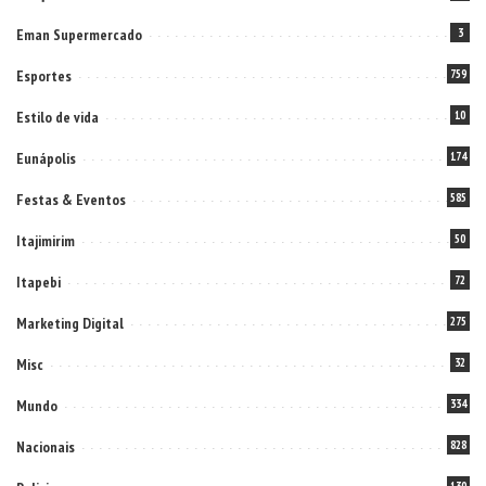
Eman Supermercado
3
Esportes
759
Estilo de vida
10
Eunápolis
174
Festas & Eventos
585
Itajimirim
50
Itapebi
72
Marketing Digital
275
Misc
32
Mundo
334
Nacionais
828
130