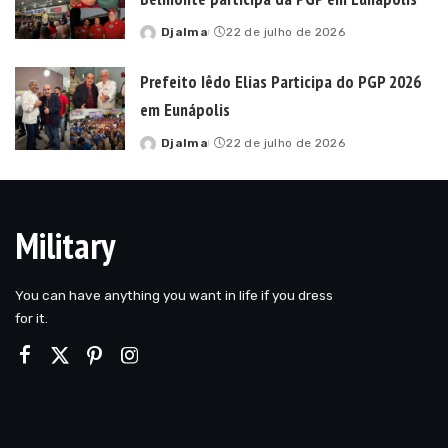
Djalma
22 de julho de 2026
Posted
by
Prefeito Iêdo Elias Participa do PGP 2026
em Eunápolis
Djalma
22 de julho de 2026
Posted
by
Military
You can have anything you want in life if you dress
for it.