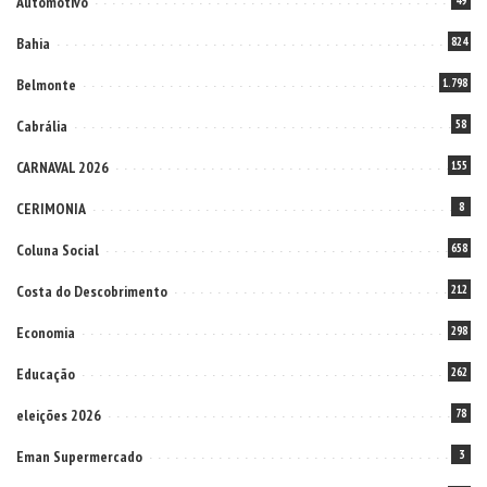
Automotivo
49
Bahia
824
Belmonte
1.798
Cabrália
58
CARNAVAL 2026
155
CERIMONIA
8
Coluna Social
658
Costa do Descobrimento
212
Economia
298
Educação
262
eleições 2026
78
Eman Supermercado
3