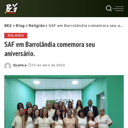
BK2
>
Blog
>
Religião
>
SAF em Barrolândia comemora seu aniversário.
RELIGIÃO
SAF em Barrolândia comemora seu
aniversário.
Djalma
15 de abril de 2026
Posted
by