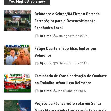
You Might Also Enjoy
Belmonte e Sebrae/BA Firmam Parceria
Estratégica para o Desenvolvimento
Econômico Local
Djalma
3 de agosto de 2026
Posted
by
Felipe Duarte e Iêdo Elias Juntos por
Belmonte
Djalma
3 de agosto de 2026
Posted
by
Caminhada de Conscientização de Combate
ao Trabalho Infantil em Belmonte
Djalma
29 de julho de 2026
Posted
by
Projeto da Fábrica vidro solar em Santa
Maria Eterna ganha força com interesse de