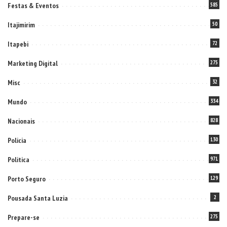
Festas & Eventos
585
Itajimirim
50
Itapebi
72
Marketing Digital
275
Misc
32
Mundo
334
Nacionais
828
Policia
130
Politica
971
Porto Seguro
129
Pousada Santa Luzia
2
Prepare-se
275