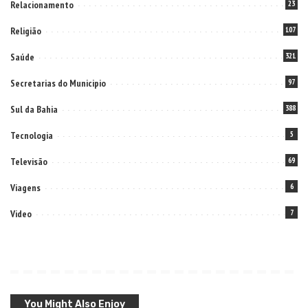
Relacionamento
23
Religião
107
Saúde
321
Secretarias do Municipio
97
Sul da Bahia
388
Tecnologia
5
Televisão
69
Viagens
6
Video
7
You Might Also Enjoy