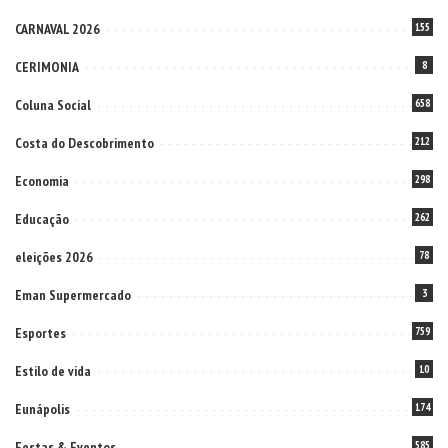
CARNAVAL 2026
155
CERIMONIA
8
Coluna Social
658
Costa do Descobrimento
212
Economia
298
Educação
262
eleições 2026
78
Eman Supermercado
3
Esportes
759
Estilo de vida
10
Eunápolis
174
Festas & Eventos
585