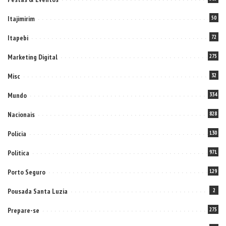
Itajimirim
50
Itapebi
72
Marketing Digital
275
Misc
32
Mundo
334
Nacionais
828
Policia
130
Politica
971
Porto Seguro
129
Pousada Santa Luzia
2
Prepare-se
275