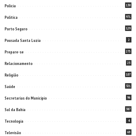
Policia
130
Politica
971
Porto Seguro
129
Pousada Santa Luzia
2
Prepare-se
275
Relacionamento
23
Religião
107
Saúde
321
Secretarias do Municipio
96
Sul da Bahia
387
Tecnologia
4
Televisão
69