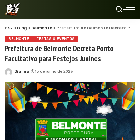
BK2
>
Blog
>
Belmonte
>
Prefeitura de Belmonte Decreta Ponto Facultativo para Festejos Juninos
BELMONTE
FESTAS & EVENTOS
Prefeitura de Belmonte Decreta Ponto
Facultativo para Festejos Juninos
Djalma
15 de junho de 2026
Posted
by