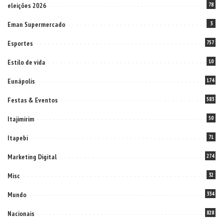
eleições 2026
78
Eman Supermercado
3
Esportes
757
Estilo de vida
10
Eunápolis
174
Festas & Eventos
583
Itajimirim
50
Itapebi
71
Marketing Digital
274
Misc
32
Mundo
334
Nacionais
828