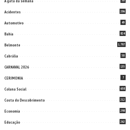
A gata da semana
58
Acidentes
206
Automotivo
49
Bahia
824
Belmonte
1.797
Cabrália
58
CARNAVAL 2026
155
CERIMONIA
7
Coluna Social
658
Costa do Descobrimento
212
Economia
298
Educação
262