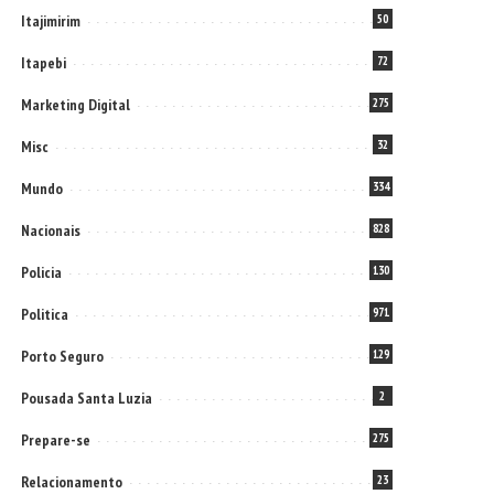
Itajimirim
50
Itapebi
72
Marketing Digital
275
Misc
32
Mundo
334
Nacionais
828
Policia
130
Politica
971
Porto Seguro
129
Pousada Santa Luzia
2
Prepare-se
275
Relacionamento
23