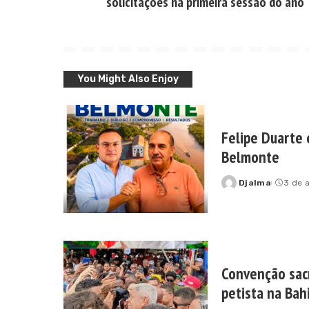
solicitações na primeira sessão do ano
You Might Also Enjoy
Felipe Duarte 
Belmonte
Djalma
3 de 
Posted
by
Convenção sac
petista na Bah