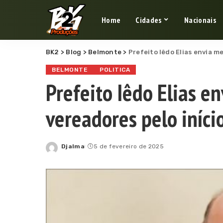
Home
Cidades
Nacionais
BK2
>
Blog
>
Belmonte
>
Prefeito Iêdo Elias envia m
BELMONTE
POLITICA
Prefeito Iêdo Elias 
vereadores pelo iníci
Djalma
5 de fevereiro de 2025
Posted
by