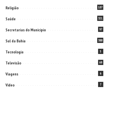
Religião
107
Saúde
321
Secretarias do Municipio
97
Sul da Bahia
388
Tecnologia
5
Televisão
69
Viagens
6
Video
7