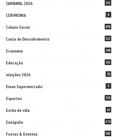
CARNAVAL 2026
155
CERIMONIA
8
Coluna Social
658
Costa do Descobrimento
212
Economia
298
Educação
262
eleições 2026
78
Eman Supermercado
3
Esportes
759
Estilo de vida
10
Eunápolis
174
Festas & Eventos
585