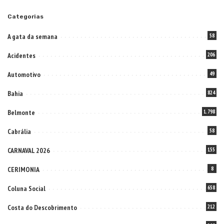
Categorias
A gata da semana
58
Acidentes
206
Automotivo
49
Bahia
824
Belmonte
1.798
Cabrália
58
CARNAVAL 2026
155
CERIMONIA
8
Coluna Social
658
Costa do Descobrimento
212