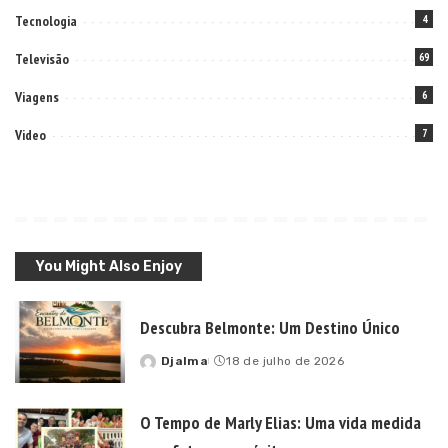
Tecnologia
4
Televisão
69
Viagens
6
Video
7
You Might Also Enjoy
Descubra Belmonte: Um Destino Único
Djalma
18 de julho de 2026
Posted
by
O Tempo de Marly Elias: Uma vida medida