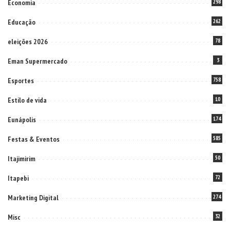
Economia
298
Educação
262
eleições 2026
78
Eman Supermercado
3
Esportes
758
Estilo de vida
10
Eunápolis
174
Festas & Eventos
585
Itajimirim
50
Itapebi
72
Marketing Digital
274
Misc
32