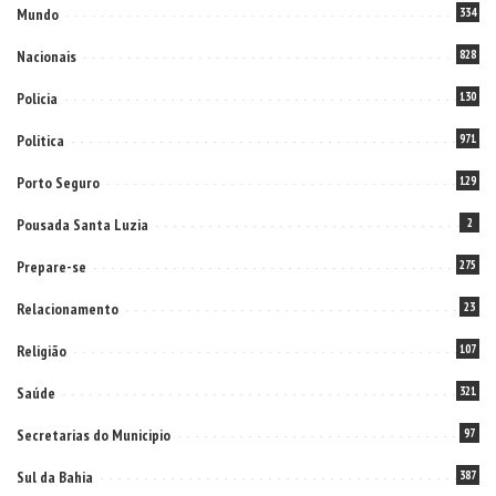
Mundo
334
Nacionais
828
Policia
130
Politica
971
Porto Seguro
129
Pousada Santa Luzia
2
Prepare-se
275
Relacionamento
23
Religião
107
Saúde
321
Secretarias do Municipio
97
Sul da Bahia
387