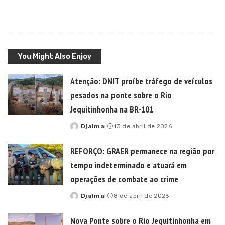
You Might Also Enjoy
Atenção: DNIT proíbe tráfego de veículos
pesados na ponte sobre o Rio
Jequitinhonha na BR-101
Djalma
13 de abril de 2026
Posted
by
REFORÇO: GRAER permanece na região por
tempo indeterminado e atuará em
operações de combate ao crime
Djalma
8 de abril de 2026
Posted
by
Nova Ponte sobre o Rio Jequitinhonha em