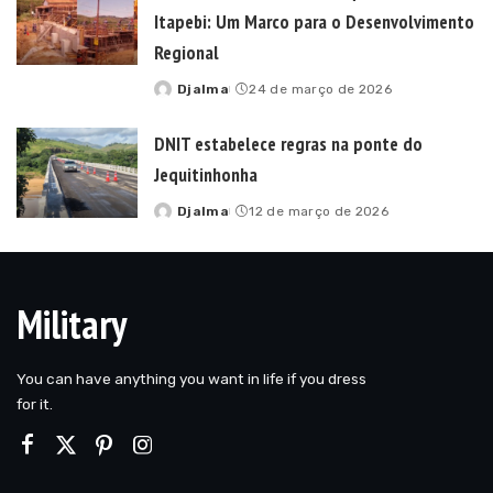
Itapebi: Um Marco para o Desenvolvimento
Regional
Djalma
24 de março de 2026
Posted
by
DNIT estabelece regras na ponte do
Jequitinhonha
Djalma
12 de março de 2026
Posted
by
Military
You can have anything you want in life if you dress
for it.