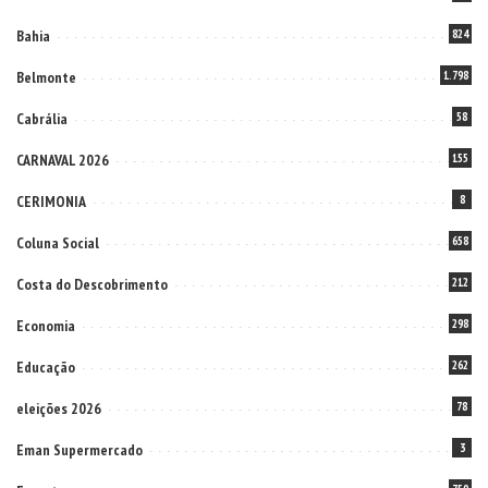
Bahia
824
Belmonte
1.798
Cabrália
58
CARNAVAL 2026
155
CERIMONIA
8
Coluna Social
658
Costa do Descobrimento
212
Economia
298
Educação
262
eleições 2026
78
Eman Supermercado
3