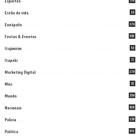
Esportes
759
Estilo de vida
10
Eunápolis
174
Festas & Eventos
585
Itajimirim
50
Itapebi
72
Marketing Digital
274
Misc
32
Mundo
334
Nacionais
828
Policia
130
Politica
971