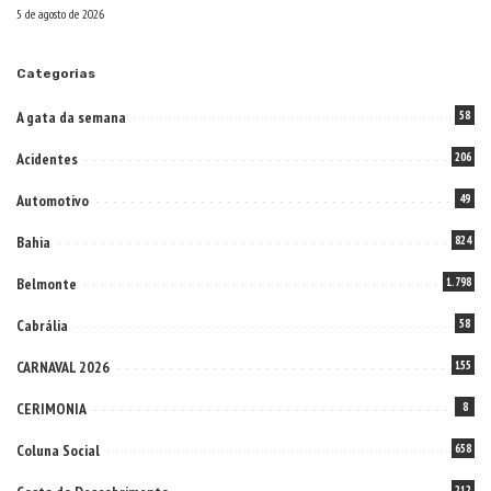
5 de agosto de 2026
Categorias
A gata da semana
58
Acidentes
206
Automotivo
49
Bahia
824
Belmonte
1.798
Cabrália
58
CARNAVAL 2026
155
CERIMONIA
8
Coluna Social
658
212