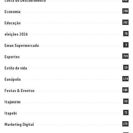
Costa do Descobrimento
Economia
298
Educação
262
eleições 2026
78
Eman Supermercado
3
Esportes
759
Estilo de vida
10
Eunápolis
174
Festas & Eventos
585
Itajimirim
50
Itapebi
72
Marketing Digital
275