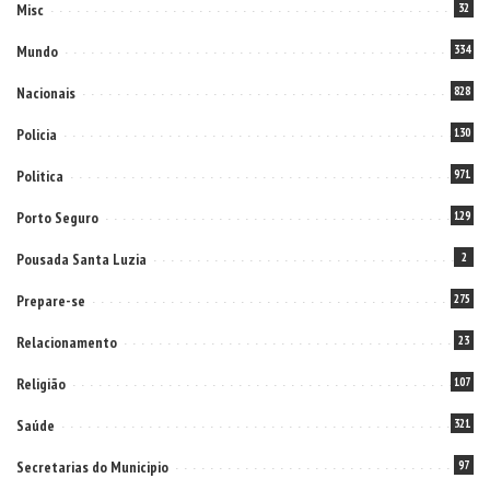
Misc
32
Mundo
334
Nacionais
828
Policia
130
Politica
971
Porto Seguro
129
Pousada Santa Luzia
2
Prepare-se
275
Relacionamento
23
Religião
107
Saúde
321
Secretarias do Municipio
97