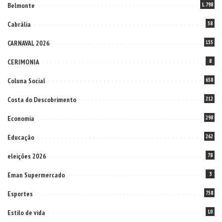
Belmonte
1.798
Cabrália
58
CARNAVAL 2026
155
CERIMONIA
8
Coluna Social
658
Costa do Descobrimento
212
Economia
298
Educação
262
eleições 2026
78
Eman Supermercado
3
Esportes
758
Estilo de vida
10