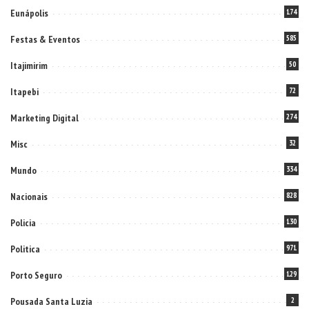
Eunápolis
174
Festas & Eventos
585
Itajimirim
50
Itapebi
72
Marketing Digital
274
Misc
32
Mundo
334
Nacionais
828
Policia
130
Politica
971
Porto Seguro
129
Pousada Santa Luzia
2