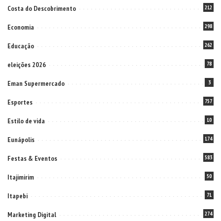
Costa do Descobrimento
212
Economia
298
Educação
262
eleições 2026
78
Eman Supermercado
3
Esportes
757
Estilo de vida
10
Eunápolis
174
Festas & Eventos
583
Itajimirim
50
Itapebi
71
Marketing Digital
274