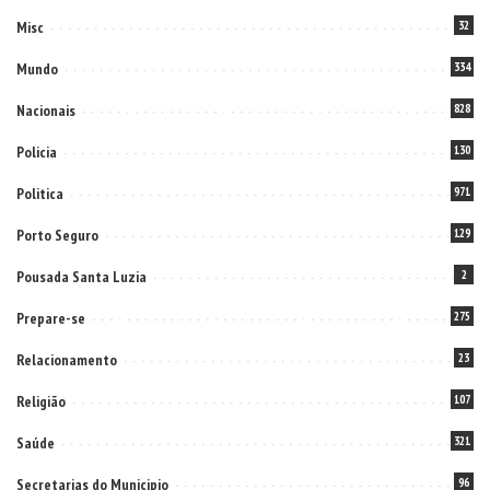
Misc
32
Mundo
334
Nacionais
828
Policia
130
Politica
971
Porto Seguro
129
Pousada Santa Luzia
2
Prepare-se
275
Relacionamento
23
Religião
107
Saúde
321
Secretarias do Municipio
96