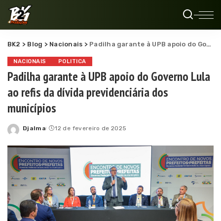
BK2
>
Blog
>
Nacionais
>
Padilha garante à UPB apoio do Governo Lula ao refis da dívida previdenciária dos municípios
NACIONAIS
POLITICA
Padilha garante à UPB apoio do Governo Lula
ao refis da dívida previdenciária dos
municípios
Djalma
12 de fevereiro de 2025
Posted
by