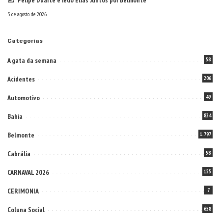
3 de agosto de 2026
Categorias
A gata da semana
58
Acidentes
206
Automotivo
49
Bahia
824
Belmonte
1.797
Cabrália
58
CARNAVAL 2026
155
CERIMONIA
7
Coluna Social
658