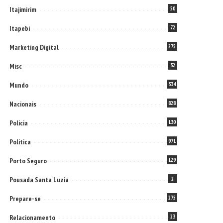
Itajimirim
50
Itapebi
72
Marketing Digital
275
Misc
32
Mundo
334
Nacionais
828
Policia
130
Politica
971
Porto Seguro
129
Pousada Santa Luzia
2
Prepare-se
275
Relacionamento
23