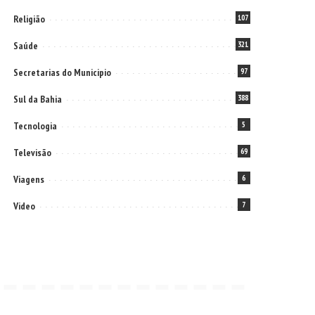
Religião
107
Saúde
321
Secretarias do Municipio
97
Sul da Bahia
388
Tecnologia
5
Televisão
69
Viagens
6
Video
7