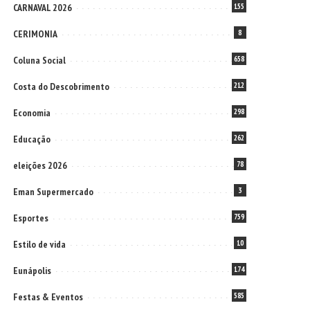
CARNAVAL 2026
155
CERIMONIA
8
Coluna Social
658
Costa do Descobrimento
212
Economia
298
Educação
262
eleições 2026
78
Eman Supermercado
3
Esportes
759
Estilo de vida
10
Eunápolis
174
Festas & Eventos
585