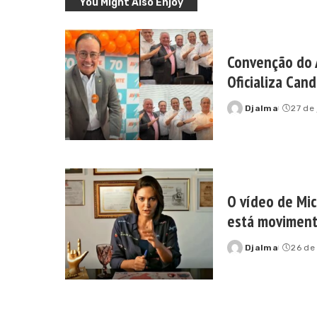
You Might Also Enjoy
Convenção do 
Oficializa Can
Djalma
27 de
Posted
by
O vídeo de Mi
está moviment
Djalma
26 de
Posted
by