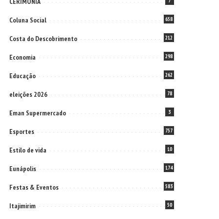
CERIMONIA
7
Coluna Social
658
Costa do Descobrimento
212
Economia
298
Educação
262
eleições 2026
78
Eman Supermercado
3
Esportes
757
Estilo de vida
10
Eunápolis
174
Festas & Eventos
583
Itajimirim
50