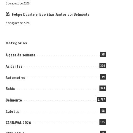
3 de agosto de 2026
Felipe Duarte e Iêdo Elias Juntos por Belmonte
3 de agosto de 2026
Categorias
A gata da semana
58
Acidentes
206
Automotivo
49
Bahia
824
Belmonte
1.797
Cabrália
58
CARNAVAL 2026
155