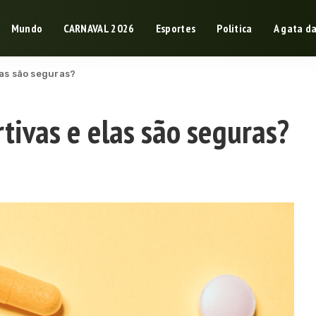
Mundo
CARNAVAL 2026
Esportes
Politica
A gata d
las são seguras?
rtivas e elas são seguras?