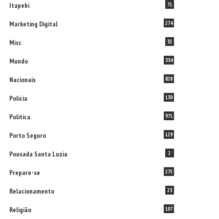
Itapebi
71
Marketing Digital
274
Misc
32
Mundo
334
Nacionais
828
Policia
130
Politica
971
Porto Seguro
129
Pousada Santa Luzia
2
Prepare-se
275
Relacionamento
23
Religião
107