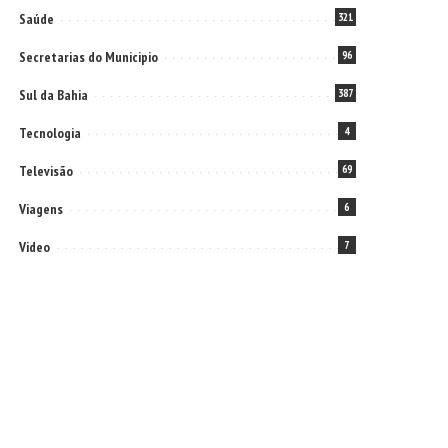
Saúde
321
Secretarias do Municipio
96
Sul da Bahia
387
Tecnologia
4
Televisão
69
Viagens
6
Video
7