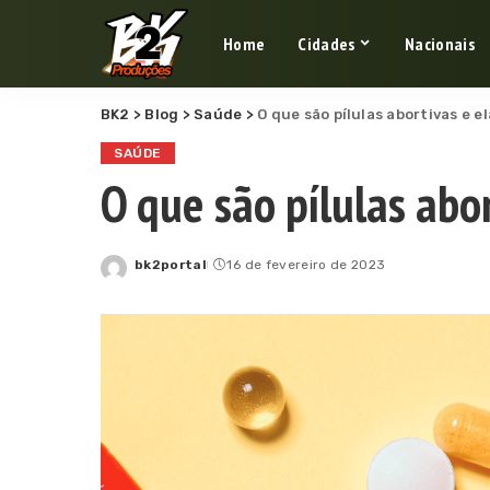
Home
Cidades
Nacionais
BK2
>
Blog
>
Saúde
>
O que são pílulas abortivas e e
SAÚDE
O que são pílulas abo
bk2portal
16 de fevereiro de 2023
Posted
by