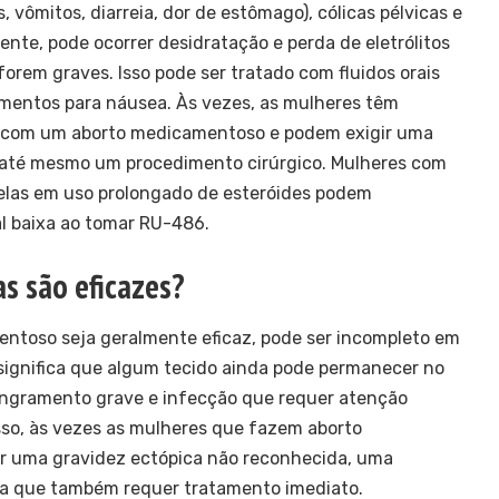
, vômitos, diarreia, dor de estômago), cólicas pélvicas e
te, pode ocorrer desidratação e perda de eletrólitos
 forem graves. Isso pode ser tratado com fluidos orais
mentos para náusea. Às vezes, as mulheres têm
 com um aborto medicamentoso e podem exigir uma
 até mesmo um procedimento cirúrgico. Mulheres com
elas em uso prolongado de esteróides podem
al baixa ao tomar RU-486.
as são eficazes?
ntoso seja geralmente eficaz, pode ser incompleto em
significa que algum tecido ainda pode permanecer no
sangramento grave e infecção que requer atenção
sso, às vezes as mulheres que fazem aborto
 uma gravidez ectópica não reconhecida, uma
da que também requer tratamento imediato.