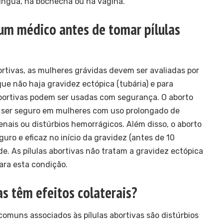
língua, na bochecha ou na vagina.
 um médico antes de tomar pílulas
ortivas, as mulheres grávidas devem ser avaliadas por
ue não haja gravidez ectópica (tubária) e para
abortivas podem ser usadas com segurança. O aborto
ser seguro em mulheres com uso prolongado de
enais ou distúrbios hemorrágicos. Além disso, o aborto
ro e eficaz no início da gravidez (antes de 10
e. As pílulas abortivas não tratam a gravidez ectópica
ara esta condição.
as têm efeitos colaterais?
comuns associados às pílulas abortivas são distúrbios