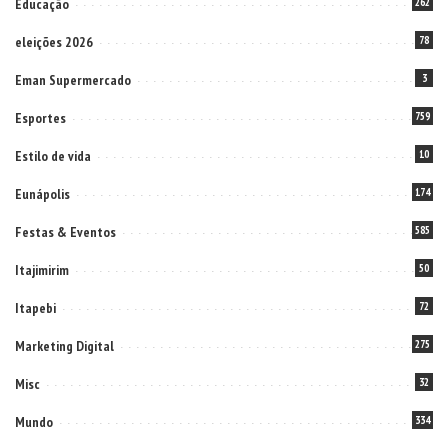
Educação
262
eleições 2026
78
Eman Supermercado
3
Esportes
759
Estilo de vida
10
Eunápolis
174
Festas & Eventos
585
Itajimirim
50
Itapebi
72
Marketing Digital
275
Misc
32
Mundo
334