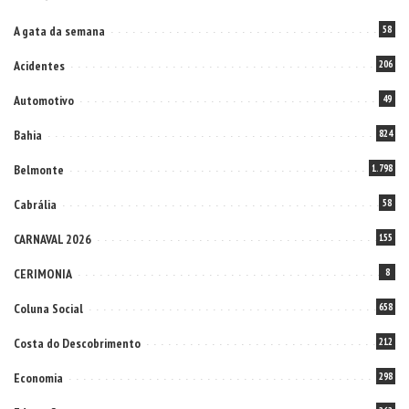
A gata da semana
58
Acidentes
206
Automotivo
49
Bahia
824
Belmonte
1.798
Cabrália
58
CARNAVAL 2026
155
CERIMONIA
8
Coluna Social
658
Costa do Descobrimento
212
Economia
298