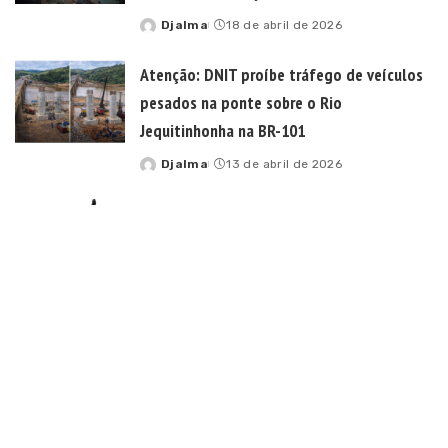
Djalma
18 de abril de 2026
Posted
by
Atenção: DNIT proíbe tráfego de veículos
pesados na ponte sobre o Rio
Jequitinhonha na BR-101
Djalma
13 de abril de 2026
Posted
by
Atenção, Condutores: Prazo Final para
Regularização de Motos Elétricas se
Encerra em 2026
Djalma
10 de abril de 2026
Posted
by
Military