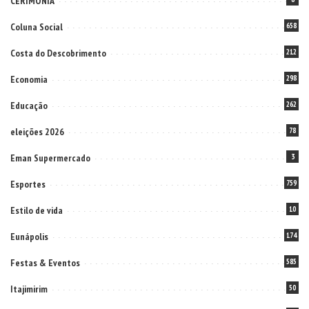
CERIMONIA
Coluna Social
658
Costa do Descobrimento
212
Economia
298
Educação
262
eleições 2026
78
Eman Supermercado
3
Esportes
759
Estilo de vida
10
Eunápolis
174
Festas & Eventos
585
Itajimirim
50