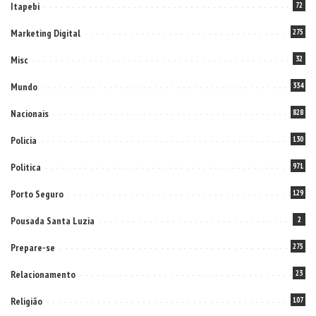
Itapebi
72
Marketing Digital
275
Misc
32
Mundo
334
Nacionais
828
Policia
130
Politica
971
Porto Seguro
129
Pousada Santa Luzia
2
Prepare-se
275
Relacionamento
23
Religião
107