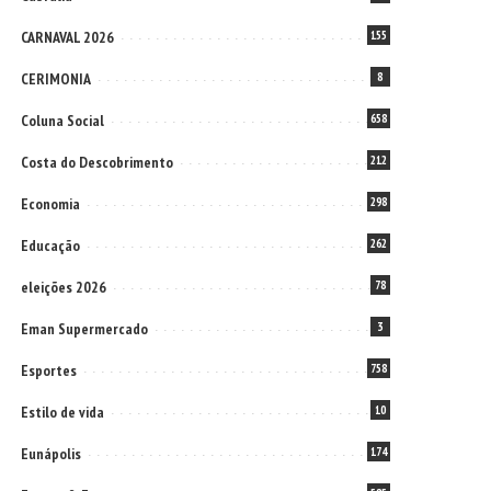
CARNAVAL 2026
155
CERIMONIA
8
Coluna Social
658
Costa do Descobrimento
212
Economia
298
Educação
262
eleições 2026
78
Eman Supermercado
3
Esportes
758
Estilo de vida
10
Eunápolis
174