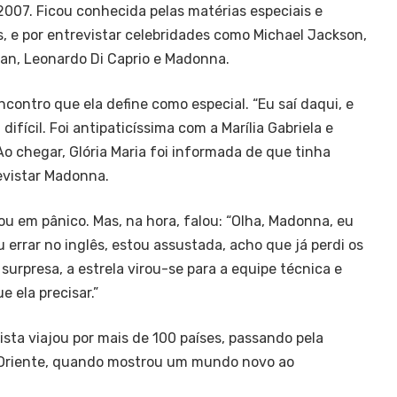
007. Ficou conhecida pelas matérias especiais e
s, e por entrevistar celebridades como Michael Jackson,
man, Leonardo Di Caprio e Madonna.
contro que ela define como especial. “Eu saí daqui, e
ifícil. Foi antipaticíssima com a Marília Gabriela e
Ao chegar, Glória Maria foi informada de que tinha
evistar Madonna.
ou em pânico. Mas, na hora, falou: “Olha, Madonna, eu
 errar no inglês, estou assustada, acho que já perdi os
surpresa, a estrela virou-se para a equipe técnica e
e ela precisar.”
lista viajou por mais de 100 países, passando pela
o Oriente, quando mostrou um mundo novo ao