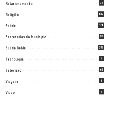
Relacionamento
23
Religião
107
Saúde
321
Secretarias do Municipio
97
Sul da Bahia
387
Tecnologia
4
Televisão
69
Viagens
6
Video
7