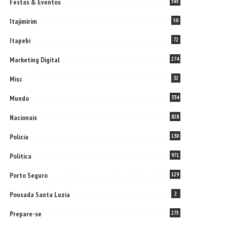
Festas & Eventos
585
Itajimirim
50
Itapebi
72
Marketing Digital
274
Misc
32
Mundo
334
Nacionais
828
Policia
130
Politica
971
Porto Seguro
129
Pousada Santa Luzia
2
Prepare-se
275