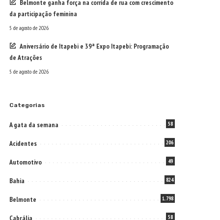
Belmonte ganha força na corrida de rua com crescimento
da participação feminina
5 de agosto de 2026
Aniversário de Itapebi e 39ª Expo Itapebi: Programação
de Atrações
5 de agosto de 2026
Categorias
A gata da semana
58
Acidentes
206
Automotivo
49
Bahia
824
Belmonte
1.798
Cabrália
58