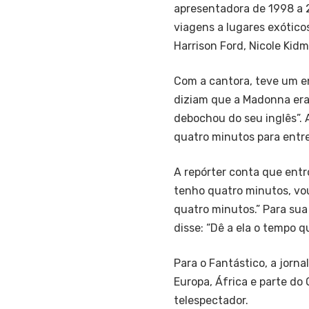
apresentadora de 1998 a 2
viagens a lugares exótico
Harrison Ford, Nicole Kid
Com a cantora, teve um en
diziam que a Madonna era d
debochou do seu inglês”. 
quatro minutos para entr
A repórter conta que entr
tenho quatro minutos, vou
quatro minutos.” Para sua 
disse: “Dê a ela o tempo qu
Para o Fantástico, a jorna
Europa, África e parte d
telespectador.