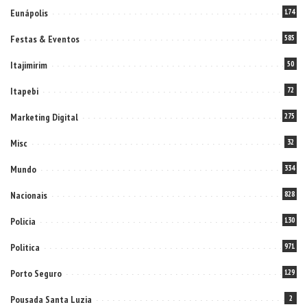
Eunápolis
174
Festas & Eventos
585
Itajimirim
50
Itapebi
72
Marketing Digital
275
Misc
32
Mundo
334
Nacionais
828
Policia
130
Politica
971
Porto Seguro
129
Pousada Santa Luzia
2