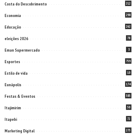
Costa do Descobrimento
212
Economia
298
Educação
262
eleições 2026
78
Eman Supermercado
3
Esportes
759
Estilo de vida
10
Eunápolis
174
Festas & Eventos
585
Itajimirim
50
Itapebi
72
Marketing Digital
275