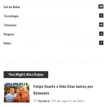
Sul da Bahia
388
Tecnologia
5
Televisão
69
Viagens
6
Video
7
You Might Also Enjoy
Felipe Duarte e Iêdo Elias Juntos por
Belmonte
Djalma
3 de agosto de 2026
Posted