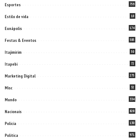
Esportes
759
Estilo de vida
10
Eunápolis
174
Festas & Eventos
585
Itajimirim
50
Itapebi
72
Marketing Digital
275
Misc
32
Mundo
334
Nacionais
828
Policia
130
Politica
971