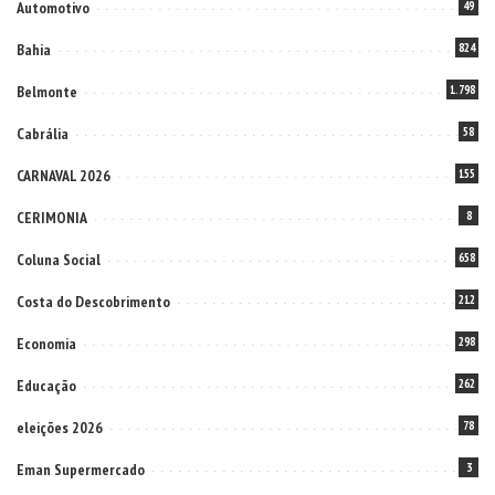
Automotivo
49
Bahia
824
Belmonte
1.798
Cabrália
58
CARNAVAL 2026
155
CERIMONIA
8
Coluna Social
658
Costa do Descobrimento
212
Economia
298
Educação
262
eleições 2026
78
Eman Supermercado
3