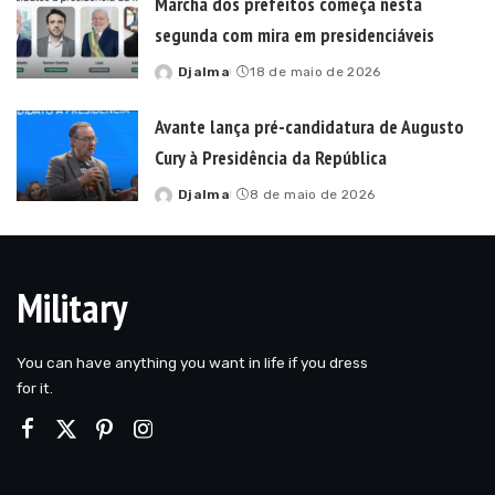
Marcha dos prefeitos começa nesta
segunda com mira em presidenciáveis
Djalma
18 de maio de 2026
Posted
by
Avante lança pré-candidatura de Augusto
Cury à Presidência da República
Djalma
8 de maio de 2026
Posted
by
Military
You can have anything you want in life if you dress
for it.