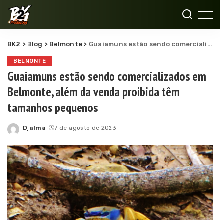
BK2
>
Blog
>
Belmonte
>
Guaiamuns estão sendo comercializados em Belmonte, além da venda proibida têm tamanhos pequenos
BELMONTE
Guaiamuns estão sendo comercializados em
Belmonte, além da venda proibida têm
tamanhos pequenos
Djalma
7 de agosto de 2023
Posted
by