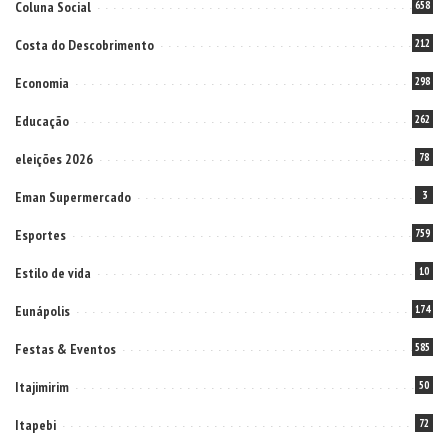
Coluna Social
658
Costa do Descobrimento
212
Economia
298
Educação
262
eleições 2026
78
Eman Supermercado
3
Esportes
759
Estilo de vida
10
Eunápolis
174
Festas & Eventos
585
Itajimirim
50
Itapebi
72