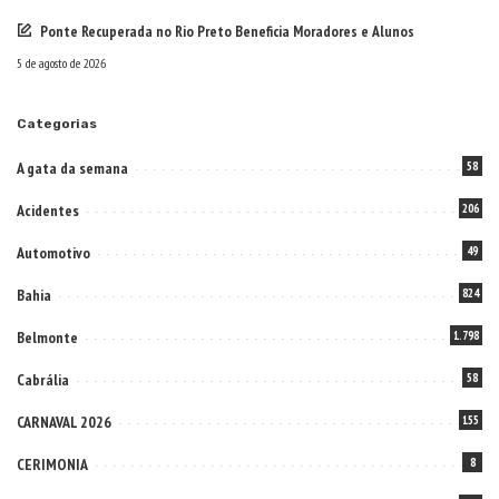
Ponte Recuperada no Rio Preto Beneficia Moradores e Alunos
5 de agosto de 2026
Categorias
A gata da semana
58
Acidentes
206
Automotivo
49
Bahia
824
Belmonte
1.798
Cabrália
58
CARNAVAL 2026
155
CERIMONIA
8