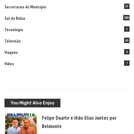
Secretarias do Municipio
97
Sul da Bahia
388
Tecnologia
5
Televisão
69
Viagens
6
Video
7
You Might Also Enjoy
Felipe Duarte e Iêdo Elias Juntos por
Belmonte