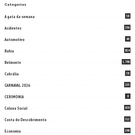
Categorias
A gata da semana
58
Acidentes
206
Automotivo
49
Bahia
824
Belmonte
1.798
Cabrália
58
CARNAVAL 2026
155
CERIMONIA
8
Coluna Social
658
Costa do Descobrimento
212
Economia
298