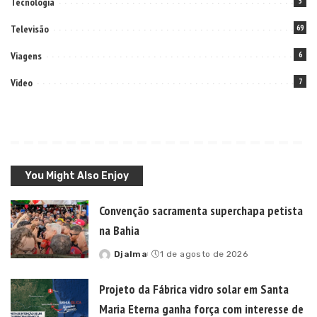
Tecnologia
5
Televisão
69
Viagens
6
Video
7
You Might Also Enjoy
Convenção sacramenta superchapa petista
na Bahia
Djalma
1 de agosto de 2026
Posted
by
Projeto da Fábrica vidro solar em Santa
Maria Eterna ganha força com interesse de