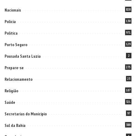
Nacionais
828
Policia
130
Politica
971
Porto Seguro
129
Pousada Santa Luzia
2
Prepare-se
275
Relacionamento
23
Religião
107
Saúde
321
Secretarias do Municipio
97
Sul da Bahia
388